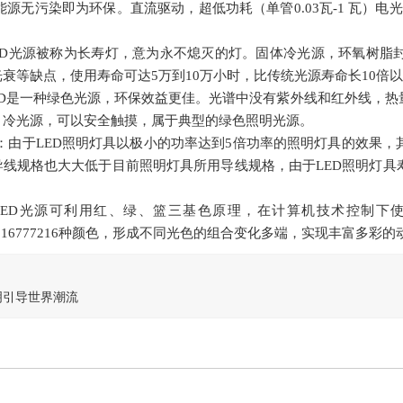
源无污染即为环保。直流驱动，超低功耗（单管0.03瓦-1 瓦）电
D光源被称为长寿灯，意为永不熄灭的灯。固体冷光源，环氧树脂
衰等缺点，使用寿命可达5万到10万小时，比传统光源寿命长10倍
D是一种绿色光源，环保效益更佳。光谱中没有紫外线和红外线，热
，冷光源，可以安全触摸，属于典型的绿色照明光源。
由于LED照明灯具以极小的功率达到5倍功率的照明灯具的效果，
导线规格也大大低于目前照明灯具所用导线规格，由于LED照明灯具
D光源可利用红、绿、篮三基色原理，在计算机技术控制下使
256＝16777216种颜色，形成不同光色的组合变化多端，实现丰富多
明引导世界潮流