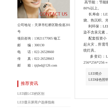
高节能：节能能
80%以上。
长寿命：LE
烧、热沉积、光
公司地址：天津市红桥区勤俭道201
利环保：LE
号
染不含汞元素
配套投资小：
项目咨询：13821177005 喻工
起火灾，所需
邮 编：300130
统灯具。
电 话：022-26528660
多变幻：LE
传 真：022-26528663
256*256*
邮 箱：tjtjled@126.com
LED简介
LED绿色照
推荐资讯
LED跟LCD的区别
LED显示屏用户选择指南